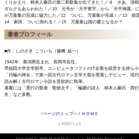
くりかえり、柿本人麻呂の第二和歌集が出てきた！／９ さあ、決戦
ダルクもあらわれた！／10 元号が「天平寳字」から「天平神護」に
が万葉集の完成に協力した／12 ついに、万葉集が完成！／13 怨
14 家持、ついに倒れる！／15 万葉集は国の書となるか？
著者プロフィール
■作：しのざき こういち（篠﨑 紘一）
1942年、新潟県生まれ、長岡市在住。
早稲田大学文学部卒、コンピュータソフトのIT企業を経営する傍ら小説
「日輪の神女」で第一回古代ロマン文学大賞を受賞しデビュー。現代
読み解く古代ロマン小説を意欲的に執筆。
著書には「悪行の聖者 聖徳太子」「輪廻の詩人 柿本人麻呂・西行
生」など多数。
↑ページのトップへ
/
ＨＯＭＥ
a:4089 t:1 y:0