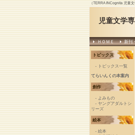
（TERRA INCognit
児童文学
ＨＯＭＥ
新刊
トピックス
-
トピックス一覧
てらいんくの本案内
創作
-
よみもの
-
ヤングアダルトシ
リーズ
絵本
-
絵本