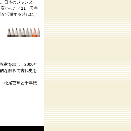
。日本のジャンヌ・
変わった／11 天皇
霊が活躍する時代に／
家を志し、2000年
的な解釈で古代史を
・松尾芭蕉と千年転