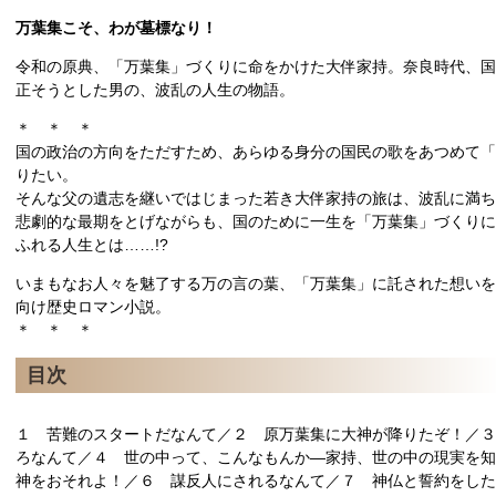
万葉集こそ、わが墓標なり！
令和の原典、「万葉集」づくりに命をかけた大伴家持。奈良時代、国
正そうとした男の、波乱の人生の物語。
＊ ＊ ＊
国の政治の方向をただすため、あらゆる身分の国民の歌をあつめて「
りたい。
そんな父の遺志を継いではじまった若き大伴家持の旅は、波乱に満ち
悲劇的な最期をとげながらも、国のために一生を「万葉集」づくりに
ふれる人生とは……!?
いまもなお人々を魅了する万の言の葉、「万葉集」に託された想いを
向け歴史ロマン小説。
＊ ＊ ＊
目次
１ 苦難のスタートだなんて／２ 原万葉集に大神が降りたぞ！／３
ろなんて／４ 世の中って、こんなもんか―家持、世の中の現実を知
神をおそれよ！／６ 謀反人にされるなんて／７ 神仏と誓約をした