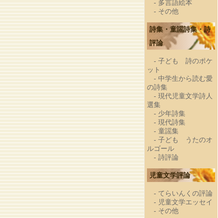
-
多言語絵本
-
その他
詩集・童謡詩集・詩
評論
-
子ども 詩のポケ
ット
-
中学生から読む愛
の詩集
-
現代児童文学詩人
選集
-
少年詩集
-
現代詩集
-
童謡集
-
子ども うたのオ
ルゴール
-
詩評論
児童文学評論
-
てらいんくの評論
-
児童文学エッセイ
-
その他