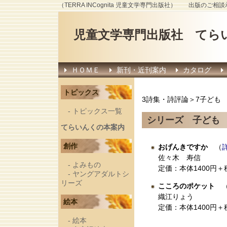
（TERRA INCognita 児童文学専門出版社） 出版のご相
児童文学専門出版社 てら
ＨＯＭＥ
新刊・近刊案内
カタログ
トピックス
3詩集・詩評論＞7子ども
-
トピックス一覧
シリーズ 子ども
てらいんくの本案内
創作
おげんきですか
（
佐々木 寿信
-
よみもの
定価：本体1400円＋
-
ヤングアダルトシ
リーズ
こころのポケット
織江りょう
絵本
定価：本体1400円＋
-
絵本