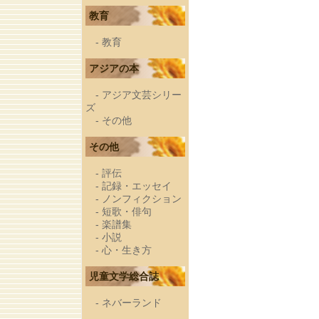
教育
-
教育
アジアの本
-
アジア文芸シリー
ズ
-
その他
その他
-
評伝
-
記録・エッセイ
-
ノンフィクション
-
短歌・俳句
-
楽譜集
-
小説
-
心・生き方
児童文学総合誌
-
ネバーランド