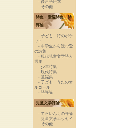
-
多言語絵本
-
その他
詩集・童謡詩集・詩
評論
-
子ども 詩のポケ
ット
-
中学生から読む愛
の詩集
-
現代児童文学詩人
選集
-
少年詩集
-
現代詩集
-
童謡集
-
子ども うたのオ
ルゴール
-
詩評論
児童文学評論
-
てらいんくの評論
-
児童文学エッセイ
-
その他