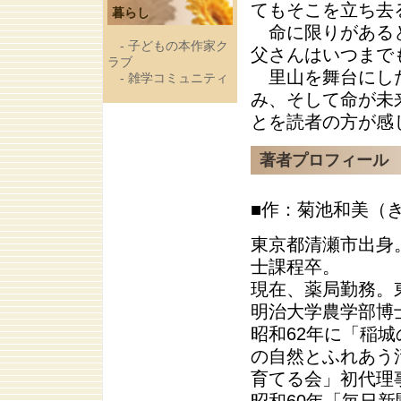
てもそこを立ち
暮らし
命に限りがあると
-
子どもの本作家ク
父さんはいつまで
ラブ
里山を舞台にした
-
雑学コミュニティ
み、そして命が未
とを読者の方が感
著者プロフィール
■作：菊池和美（
東京都清瀬市出身
士課程卒。
現在、薬局勤務。
明治大学農学部博
昭和62年に「稲
の自然とふれあう
育てる会」初代理