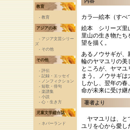
内容
教育
カラ―絵本（すべ
-
教育
絵本 シリーズ里
アジアの本
里山の生き物たち
-
アジア文芸シリー
望を描く。
ズ
-
その他
あるノウサギが、
その他
輪のヤマユリの美
ところが、ヤマユ
-
評伝
まう。ノウサギは
-
記録・エッセイ
-
ノンフィクション
しかし、翌年の春
-
短歌・俳句
命が未来に受け継
-
楽譜集
-
小説
-
心・生き方
著者より
児童文学総合誌
ヤマユリは、とて
-
ネバーランド
ユリを心から愛し