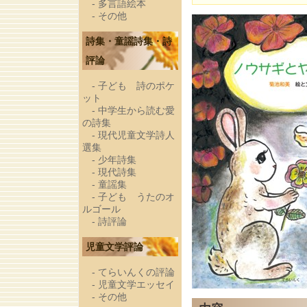
-
多言語絵本
-
その他
詩集・童謡詩集・詩
評論
-
子ども 詩のポケ
ット
-
中学生から読む愛
の詩集
-
現代児童文学詩人
選集
-
少年詩集
-
現代詩集
-
童謡集
-
子ども うたのオ
ルゴール
-
詩評論
児童文学評論
-
てらいんくの評論
-
児童文学エッセイ
-
その他