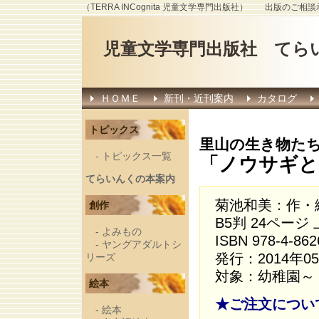
（TERRA INCognita 児童文学専門出版社） 出版のご相
児童文学専門出版社 てら
ＨＯＭＥ
新刊・近刊案内
カタログ
トピックス
里山の生き物たち
-
トピックス一覧
「ノウサギと
てらいんくの本案内
菊池和美：作・
創作
B5判 24ページ
-
よみもの
ISBN 978-4-862
-
ヤングアダルトシ
発行：2014年0
リーズ
対象：幼稚園～
絵本
★ご注文につい
-
絵本